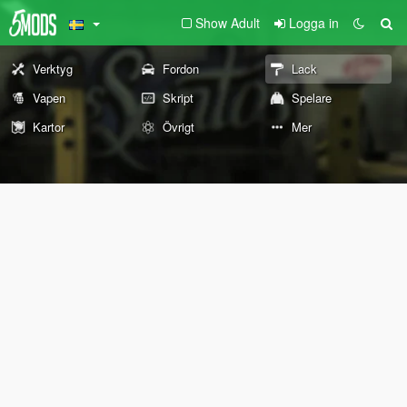
Show Adult
Logga in
Verktyg
Fordon
Lack
Vapen
Skript
Spelare
Kartor
Övrigt
Mer