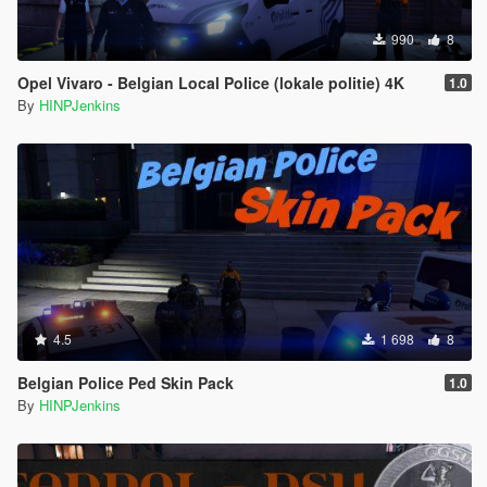
990
8
Opel Vivaro - Belgian Local Police (lokale politie) 4K
1.0
By
HINPJenkins
4.5
1 698
8
Belgian Police Ped Skin Pack
1.0
By
HINPJenkins