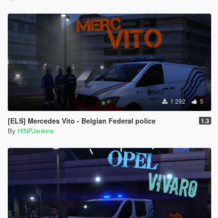
1 292
5
[ELS] Mercedes Vito - Belgian Federal police
1.3
By
HINPJenkins