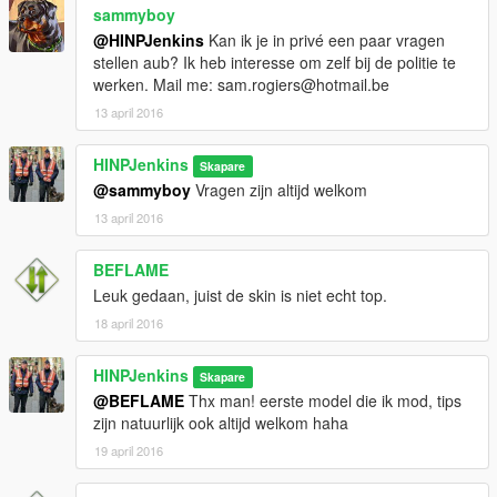
sammyboy
@HINPJenkins
Kan ik je in privé een paar vragen
stellen aub? Ik heb interesse om zelf bij de politie te
werken. Mail me: sam.rogiers@hotmail.be
13 april 2016
HINPJenkins
Skapare
@sammyboy
Vragen zijn altijd welkom
13 april 2016
BEFLAME
Leuk gedaan, juist de skin is niet echt top.
18 april 2016
HINPJenkins
Skapare
@BEFLAME
Thx man! eerste model die ik mod, tips
zijn natuurlijk ook altijd welkom haha
19 april 2016