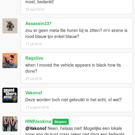
moet, bedankt!
23 april 2016
Assassin237
zou er geen meta file horen bij te zitten? m'n sirene is
rood blauw ipv enkel blauw?
17 juli 2016
Ragolive
when I moved the vehicle appears in black how its
done?
29 juli 2016
Vakonof
Deze worden toch niet gebruikt in het echt, of wel?
17 augusti 2016
HINPJenkins
Skapare
@Vakonof
Neen, helaas niet! Mogelijks een lokale
zone aan de kust maar zeker niet door een federale