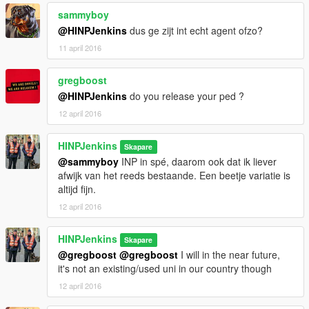
sammyboy
@HINPJenkins
dus ge zijt int echt agent ofzo?
11 april 2016
gregboost
@HINPJenkins
do you release your ped ?
12 april 2016
HINPJenkins
Skapare
@sammyboy
INP in spé, daarom ook dat ik liever
afwijk van het reeds bestaande. Een beetje variatie is
altijd fijn.
12 april 2016
HINPJenkins
Skapare
@gregboost
@gregboost
I will in the near future,
it's not an existing/used uni in our country though
12 april 2016