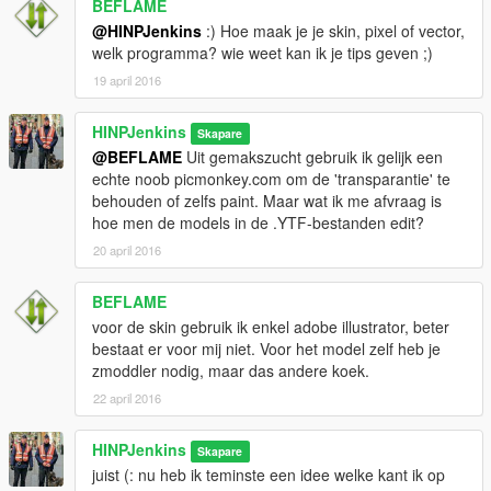
BEFLAME
@HINPJenkins
:) Hoe maak je je skin, pixel of vector,
welk programma? wie weet kan ik je tips geven ;)
19 april 2016
HINPJenkins
Skapare
@BEFLAME
Uit gemakszucht gebruik ik gelijk een
echte noob picmonkey.com om de 'transparantie' te
behouden of zelfs paint. Maar wat ik me afvraag is
hoe men de models in de .YTF-bestanden edit?
20 april 2016
BEFLAME
voor de skin gebruik ik enkel adobe illustrator, beter
bestaat er voor mij niet. Voor het model zelf heb je
zmoddler nodig, maar das andere koek.
22 april 2016
HINPJenkins
Skapare
juist (: nu heb ik teminste een idee welke kant ik op