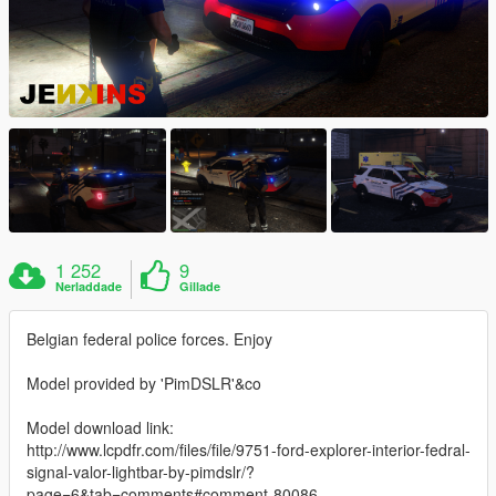
1 252
9
Nerladdade
Gillade
Belgian federal police forces. Enjoy
Model provided by 'PimDSLR'&co
Model download link:
http://www.lcpdfr.com/files/file/9751-ford-explorer-interior-fedral-
signal-valor-lightbar-by-pimdslr/?
page=6&tab=comments#comment-80086