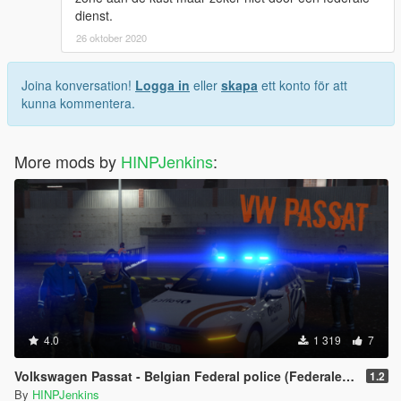
dienst.
26 oktober 2020
Joina konversation!
Logga in
eller
skapa
ett konto för att
kunna kommentera.
More mods by
HINPJenkins
:
4.0
1 319
7
Volkswagen Passat - Belgian Federal police (Federale politie)
1.2
By
HINPJenkins