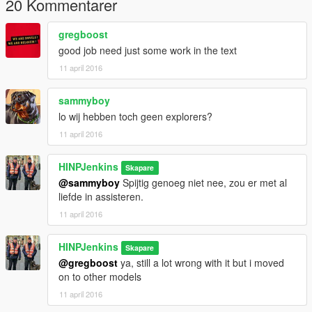
20 Kommentarer
gregboost
good job need just some work in the text
11 april 2016
sammyboy
lo wij hebben toch geen explorers?
11 april 2016
HINPJenkins
Skapare
@sammyboy
Spijtig genoeg niet nee, zou er met al
liefde in assisteren.
11 april 2016
HINPJenkins
Skapare
@gregboost
ya, still a lot wrong with it but i moved
on to other models
11 april 2016