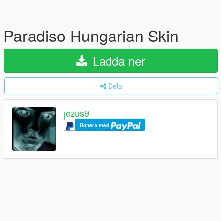
Paradiso Hungarian Skin
Ladda ner
Dela
jezus9
Donera med