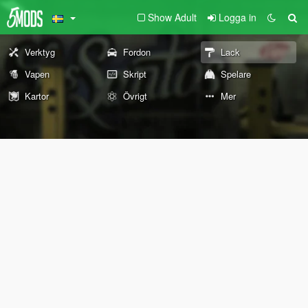
Show Adult
Logga in
Verktyg
Fordon
Lack
Vapen
Skript
Spelare
Kartor
Övrigt
Mer