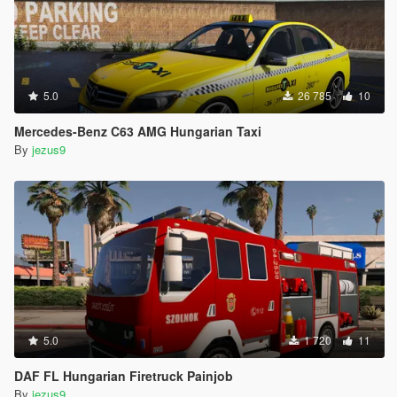
5.0
26 785
10
Mercedes-Benz C63 AMG Hungarian Taxi
By
jezus9
5.0
1 720
11
DAF FL Hungarian Firetruck Painjob
By
jezus9