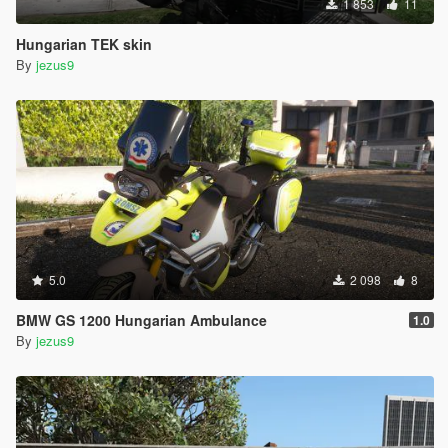
1 853
11
Hungarian TEK skin
By
jezus9
5.0
2 098
8
BMW GS 1200 Hungarian Ambulance
1.0
By
jezus9