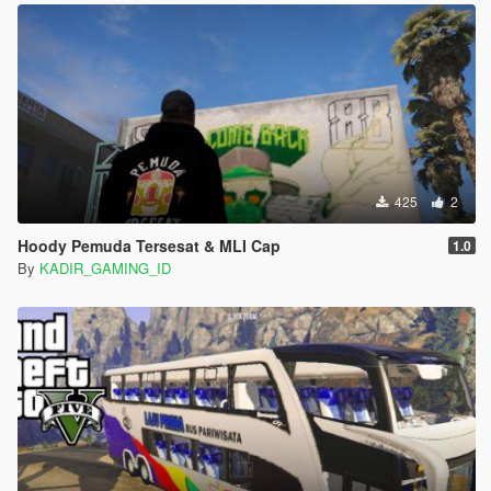
425
2
Hoody Pemuda Tersesat & MLI Cap
1.0
By
KADIR_GAMING_ID