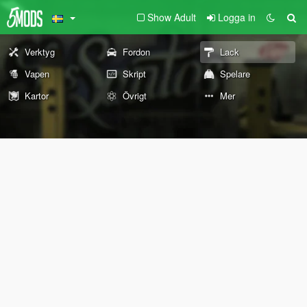
Show Adult
Logga in
Verktyg
Fordon
Lack
Vapen
Skript
Spelare
Kartor
Övrigt
Mer