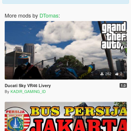
More mods by
DTomas
:
262
2
Ducati Sky VR46 Livery
1.0
By
KADIR_GAMING_ID