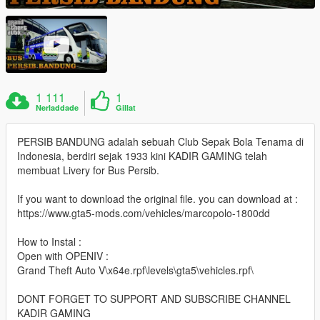
1 111
1
Nerladdade
Gillat
PERSIB BANDUNG adalah sebuah Club Sepak Bola Tenama di
Indonesia, berdiri sejak 1933 kini KADIR GAMING telah
membuat Livery for Bus Persib.
If you want to download the original file. you can download at :
https://www.gta5-mods.com/vehicles/marcopolo-1800dd
How to Instal :
Open with OPENIV :
Grand Theft Auto V\x64e.rpf\levels\gta5\vehicles.rpf\
DONT FORGET TO SUPPORT AND SUBSCRIBE CHANNEL
KADIR GAMING