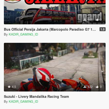
656
0
Bus Official Persija Jakarta (Marcopolo Paradiso G7 1800 DD)
1.0
By
KADIR_GAMING_ID
4.5
332
0
Suzuki - Livery Mandalika Racing Team
By
KADIR_GAMING_ID