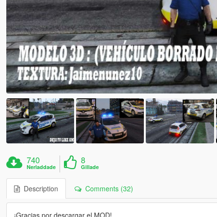
740
8
Nerladdade
Gillade
Description
Comments (32)
¡Gracias por descargar el MOD!