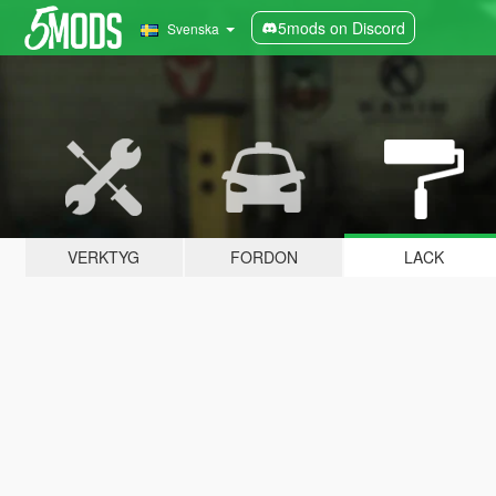
5mods on Discord
Svenska
VERKTYG
FORDON
LACK