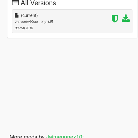
All Versions
(current)
739 nerladdade
, 20,2 MB
30 maj 2018
More mods by
Jaimenunez10
: