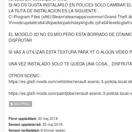
SI NO OS GUSTA INSTALARLO EN POLICE3 SOLO CAMBIAR E
LA RUTA DE INSTALACION ES LA SIGUIENTE :
C:\Program Files (x86)\Steam\steamapps\common\Grand Theft A
V\mods\update\x64\dlcpacks\patchday4ng\dlc.rpf\x64\levels\gta5\ve
EL MODELO 3D NO ES MÍO PERO ESTA BORRADO DE GTAVMO
DISFRUTAR
SI VAS A UTILIZAR ESTA TEXTURA PARA YT O ALGÚN VÍDEO PO
UNA VEZ INSTALADO SOLO TE QUEDA UNA COSA... DISFRUTA
OTROS SCENIC :
https://es.gta5-mods.com/vehicles/renault-scenic-3-policia-local-
https://es.gta5-mods.com/paintjobs/renault-scenic-3-policia-local-
AKUTFALL
30 maj 2018
Först uppladdad:
30 maj 2018
Senast uppdaterad:
8 timmar sedan
Senast nedladdad: