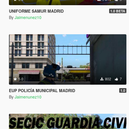
UNIFORME SAMUR MADRID
1.0 BETA
By
Jaimenunez10
5.0
802
7
EUP POLICÍA MUNICIPAL MADRID
1.0
By
Jaimenunez10