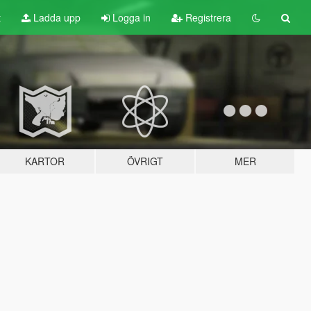
t
Ladda upp
Logga in
Registrera
KARTOR
ÖVRIGT
MER