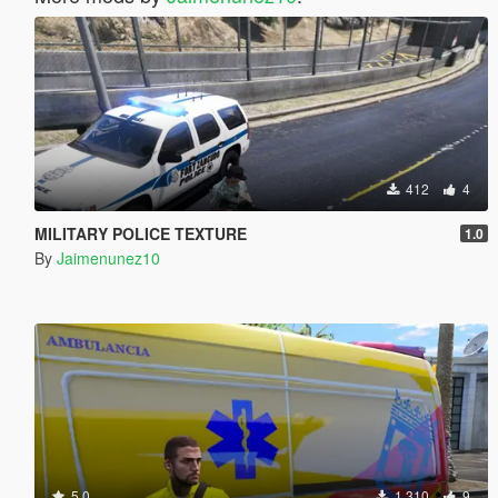
412
4
MILITARY POLICE TEXTURE
1.0
By
Jaimenunez10
5.0
1 310
9