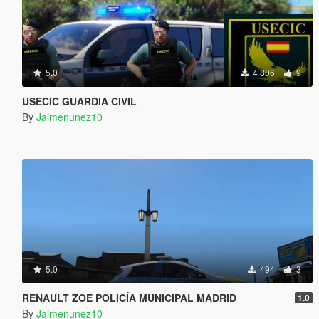
5.0
4 806
9
USECIC GUARDIA CIVIL
By
Jaimenunez10
5.0
494
3
RENAULT ZOE POLICÍA MUNICIPAL MADRID
1.0
By
Jaimenunez10