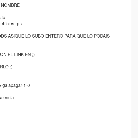
L NOMBRE
uto
hicles.rpf\
DS ASIQUE LO SUBO ENTERO PARA QUE LO PODAIS
N EL LINK EN ;)
RLO :)
de-galapagar-1-0
valencia