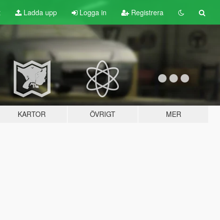
t
Ladda upp
Logga in
Registrera
KARTOR
ÖVRIGT
MER