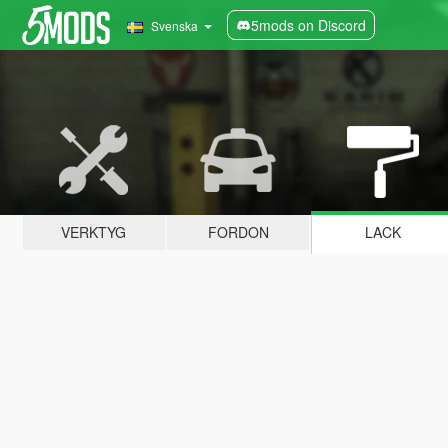
5mods on Discord
Svenska
VERKTYG
FORDON
LACK