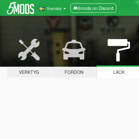
5mods on Discord
Svenska
VERKTYG
FORDON
LACK