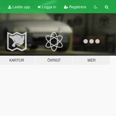
t
Ladda upp
Logga in
Registrera
KARTOR
ÖVRIGT
MER