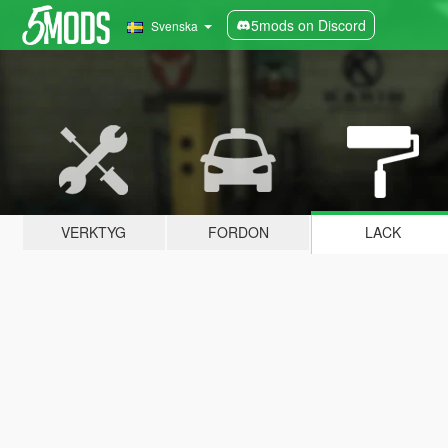
5mods on Discord
Svenska
VERKTYG
FORDON
LACK