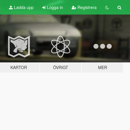
t
Ladda upp
Logga in
Registrera
KARTOR
ÖVRIGT
MER