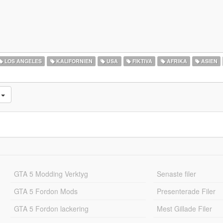
LOS ANGELES
KALIFORNIEN
USA
FIKTIVA
AFRIKA
ASIEN
e
GTA 5 Modding Verktyg
Senaste filer
GTA 5 Fordon Mods
Presenterade Filer
GTA 5 Fordon lackering
Mest Gillade Filer