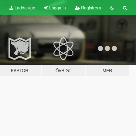
t
Ladda upp
Logga in
Registrera
KARTOR
ÖVRIGT
MER