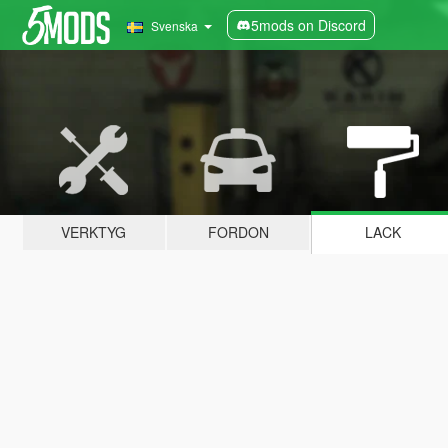
5mods on Discord
Svenska
VERKTYG
FORDON
LACK