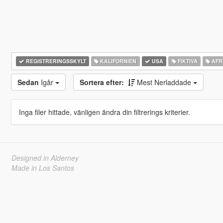
REGISTRERINGSSKYLT
KALIFORNIEN
USA
FIKTIVA
AFR
Sedan
Igår
Sortera efter:
Mest Nerladdade
Inga filer hittade, vänligen ändra din filtrerings kriterier.
Designed in Alderney
Made in Los Santos