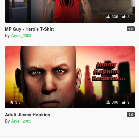
336
3
MP Guy - Hero's T-Shirt
1.0
By
Aryel_2003
3.5
306
9
Adult Jimmy Hopkins
1.0
By
Aryel_2003