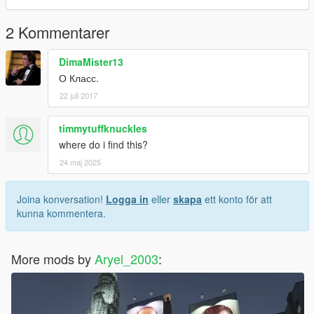
2 Kommentarer
DimaMister13
О Класс.
22 juli 2017
timmytuffknuckles
where do i find this?
24 maj 2025
Joina konversation!
Logga in
eller
skapa
ett konto för att
kunna kommentera.
More mods by
Aryel_2003
: