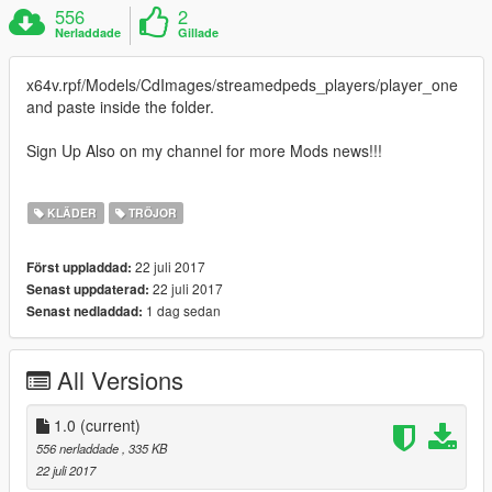
556
2
Nerladdade
Gillade
x64v.rpf/Models/CdImages/streamedpeds_players/player_one
and paste inside the folder.
Sign Up Also on my channel for more Mods news!!!
KLÄDER
TRÖJOR
22 juli 2017
Först uppladdad:
22 juli 2017
Senast uppdaterad:
1 dag sedan
Senast nedladdad:
All Versions
1.0
(current)
556 nerladdade
, 335 KB
22 juli 2017