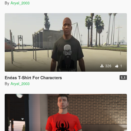
By
Aryel_2003
326
1
Enéas T-Shirt For Characters
1.1
By
Aryel_2003