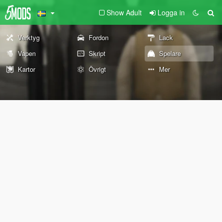
Show Adult
Logga in
Verktyg
Fordon
Lack
Vapen
Skript
Spelare
Kartor
Övrigt
Mer