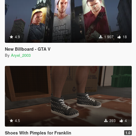
4.9
1 907
18
New Billboard - GTA V
By
Aryel_2003
4.5
393
4
Shoes With Pimples for Franklin
1.0