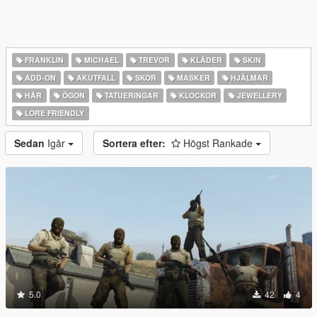
FRANKLIN
MICHAEL
TREVOR
KLÄDER
SKIN
ADD-ON
AKUTFALL
SKOR
MASKER
HJÄLMAR
HÅR
ÖGON
TATUERINGAR
KLOCKOR
JEWELLERY
LORE FRIENDLY
Sedan
Igår
Sortera efter:
Högst Rankade
5.0
42
4