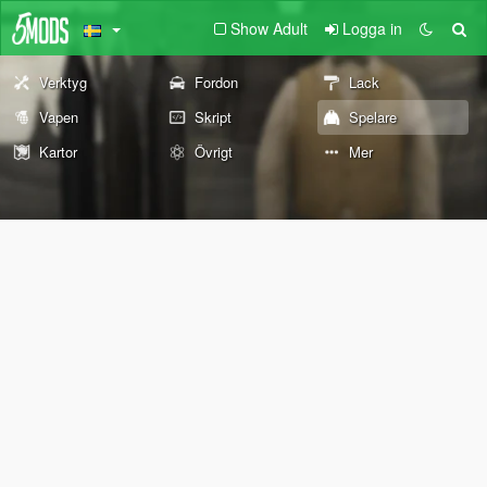
Show Adult
Logga in
Verktyg
Fordon
Lack
Vapen
Skript
Spelare
Kartor
Övrigt
Mer