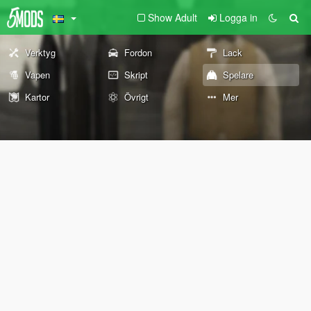
Show Adult
Logga in
Verktyg
Fordon
Lack
Vapen
Skript
Spelare
Kartor
Övrigt
Mer