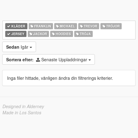
KLÄDER
FRANKLIN
MICHAEL
TREVOR
TRÖJOR
JERSEY
JACKOR
HOODIES
TRÖJA
Sedan
Igår
Sortera efter:
Senaste Uppladdningar
Inga filer hittade, vänligen ändra din filtrerings kriterier.
Designed in Alderney
Made in Los Santos