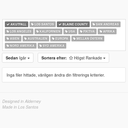
AKUTFALL
LOS SANTOS
BLAINE COUNTY
SAN ANDREAS
LOS ANGELES
KALIFORNIEN
USA
FIKTIVA
AFRIKA
ASIEN
AUSTRALIEN
EUROPA
MELLAN ÖSTERN
NORD AMERIKA
SYD AMERIKA
Sedan
Igår
Sortera efter:
Högst Rankade
Inga filer hittade, vänligen ändra din filtrerings kriterier.
Designed in Alderney
Made in Los Santos