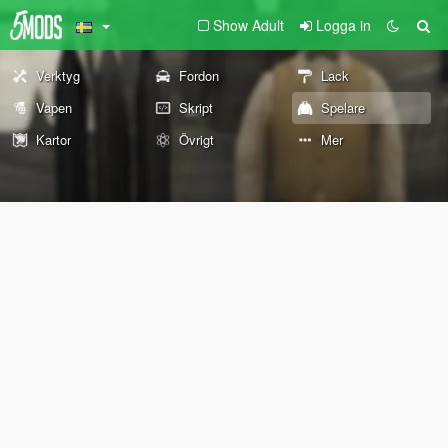
Show Adult
Logga in
Verktyg
Fordon
Lack
Vapen
Skript
Spelare
Kartor
Övrigt
Mer