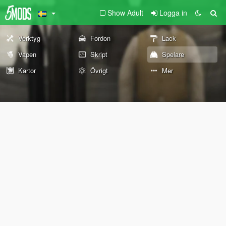
Show Adult
Logga in
Verktyg
Fordon
Lack
Vapen
Skript
Spelare
Kartor
Övrigt
Mer