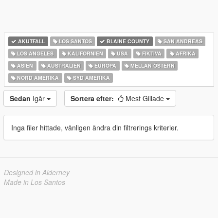
AKUTFALL
LOS SANTOS
BLAINE COUNTY
SAN ANDREAS
LOS ANGELES
KALIFORNIEN
USA
FIKTIVA
AFRIKA
ASIEN
AUSTRALIEN
EUROPA
MELLAN ÖSTERN
NORD AMERIKA
SYD AMERIKA
Sedan
Igår
Sortera efter:
Mest Gillade
Inga filer hittade, vänligen ändra din filtrerings kriterier.
Designed in Alderney
Made in Los Santos