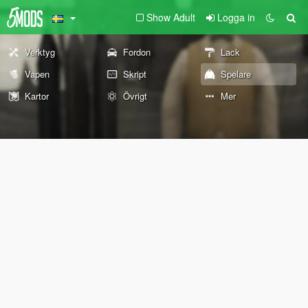
Show Adult
Logga in
Verktyg
Fordon
Lack
Vapen
Skript
Spelare
Kartor
Övrigt
Mer