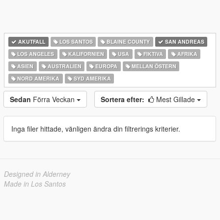
AKUTFALL
LOS SANTOS
BLAINE COUNTY
SAN ANDREAS
LOS ANGELES
KALIFORNIEN
USA
FIKTIVA
AFRIKA
ASIEN
AUSTRALIEN
EUROPA
MELLAN ÖSTERN
NORD AMERIKA
SYD AMERIKA
Sedan
Förra Veckan
Sortera efter:
Mest Gillade
Inga filer hittade, vänligen ändra din filtrerings kriterier.
Designed in Alderney
Made in Los Santos