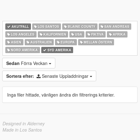
AKUTFALL
LOS SANTOS
BLAINE COUNTY
SAN ANDREAS
LOS ANGELES
KALIFORNIEN
USA
FIKTIVA
AFRIKA
ASIEN
AUSTRALIEN
EUROPA
MELLAN ÖSTERN
NORD AMERIKA
SYD AMERIKA
Sedan
Förra Veckan
Sortera efter:
Senaste Uppladdningar
Inga filer hittade, vänligen ändra din filtrerings kriterier.
Designed in Alderney
Made in Los Santos