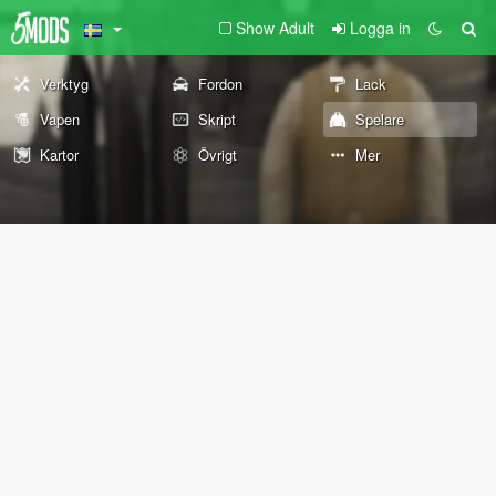
Show Adult
Logga in
Verktyg
Fordon
Lack
Vapen
Skript
Spelare
Kartor
Övrigt
Mer