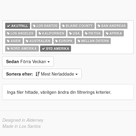
AKUTFALL
LOS SANTOS
BLAINE COUNTY
SAN ANDREAS
LOS ANGELES
KALIFORNIEN
USA
FIKTIVA
AFRIKA
ASIEN
AUSTRALIEN
EUROPA
MELLAN ÖSTERN
NORD AMERIKA
SYD AMERIKA
Sedan
Förra Veckan
Sortera efter:
Mest Nerladdade
Inga filer hittade, vänligen ändra din filtrerings kriterier.
Designed in Alderney
Made in Los Santos