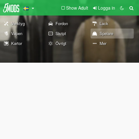
Show Adult
Logga in
Verktyg
Fordon
Lack
Vapen
Skript
Spelare
Kartor
Övrigt
Mer