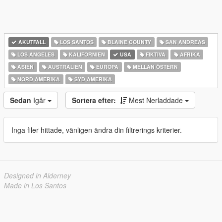
AKUTFALL
LOS SANTOS
BLAINE COUNTY
SAN ANDREAS
LOS ANGELES
KALIFORNIEN
USA
FIKTIVA
AFRIKA
ASIEN
AUSTRALIEN
EUROPA
MELLAN ÖSTERN
NORD AMERIKA
SYD AMERIKA
Sedan
Igår
Sortera efter:
Mest Nerladdade
Inga filer hittade, vänligen ändra din filtrerings kriterier.
Designed in Alderney
Made in Los Santos