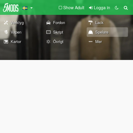
Show Adult
Logga in
Verktyg
Fordon
Lack
Vapen
Skript
Spelare
Kartor
Övrigt
Mer