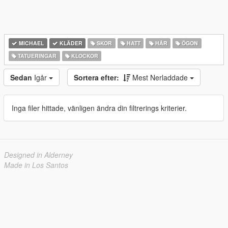
MICHAEL
KLÄDER
SKOR
HATT
HÅR
ÖGON
TATUERINGAR
KLOCKOR
Sedan
Igår
Sortera efter:
Mest Nerladdade
Inga filer hittade, vänligen ändra din filtrerings kriterier.
Designed in Alderney
Made in Los Santos