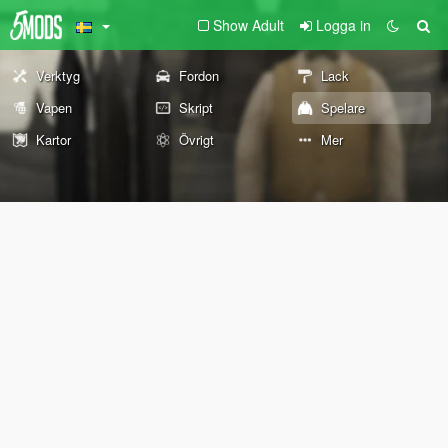
Show Adult
Logga in
Verktyg
Fordon
Lack
Vapen
Skript
Spelare
Kartor
Övrigt
Mer