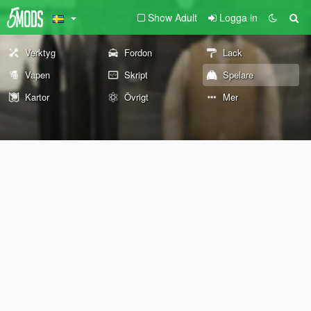
Show Adult
Logga in
Verktyg
Fordon
Lack
Vapen
Skript
Spelare
Kartor
Övrigt
Mer