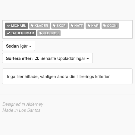
MICHAEL
KLÄDER
SKOR
HATT
HÅR
ÖGON
TATUERINGAR
KLOCKOR
Sedan
Igår
Sortera efter:
Senaste Uppladdningar
Inga filer hittade, vänligen ändra din filtrerings kriterier.
Designed in Alderney
Made in Los Santos