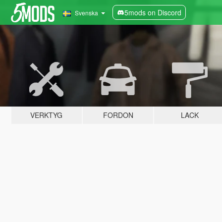
5mods on Discord
Svenska
VERKTYG
FORDON
LACK