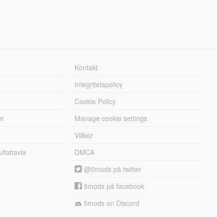
Kontakt
Integritetspolicy
Cookie Policy
er
Manage cookie settings
Villkor
tattavla
DMCA
@5mods på twitter
5mods på facebook
5mods on Discord