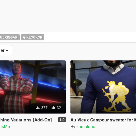
TUERINGAR
KLOCKOR
ner
377
32
thing Variations [Add-On]
Au Vieux Campeur sweater for 
1.0
atsMe
By
zamalone