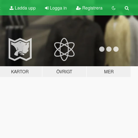
t
Ladda upp
Logga in
Registrera
KARTOR
ÖVRIGT
MER