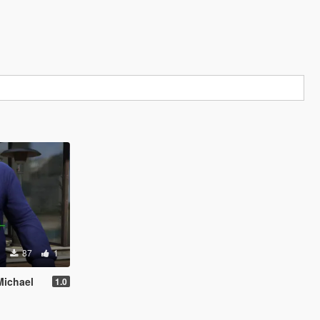
87
1
Michael
1.0