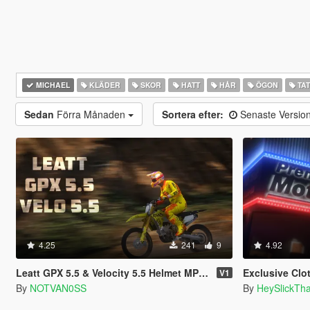
MICHAEL
KLÄDER
SKOR
HATT
HÅR
ÖGON
TA
Sedan
Förra Månaden
Sortera efter:
Senaste Versio
4.25
241
9
4.92
Leatt GPX 5.5 & Velocity 5.5 Helmet MP & SP
Exclusive Clo
V1
By
NOTVAN0SS
By
HeySlickTh