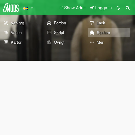
Show Adult
Logga in
Verktyg
Fordon
Lack
Vapen
Skript
Spelare
Kartor
Övrigt
Mer