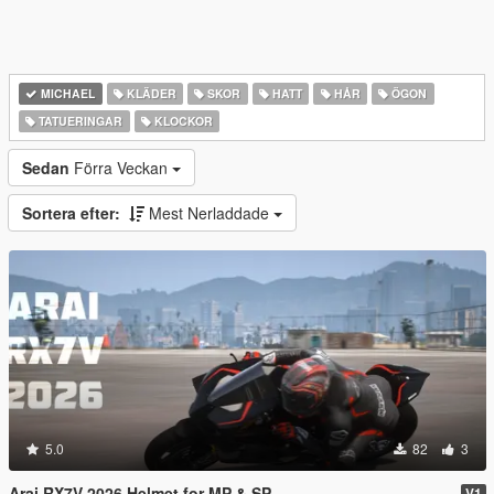
MICHAEL
KLÄDER
SKOR
HATT
HÅR
ÖGON
TATUERINGAR
KLOCKOR
Sedan
Förra Veckan
Sortera efter:
Mest Nerladdade
5.0
82
3
Arai RX7V 2026 Helmet for MP & SP
V1