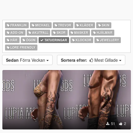
FRANKLIN
MICHAEL
TREVOR
KLÄDER
SKIN
ADD-ON
AKUTFALL
SKOR
MASKER
HJÄLMAR
HÅR
ÖGON
TATUERINGAR
KLOCKOR
JEWELLERY
LORE FRIENDLY
Sedan
Förra Veckan
Sortera efter:
Mest Gillade
51
2