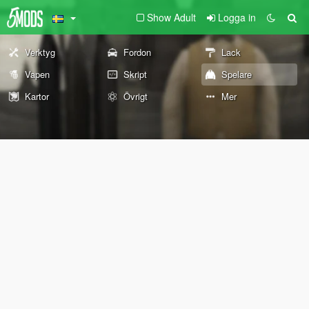
Show Adult
Logga in
Verktyg
Fordon
Lack
Vapen
Skript
Spelare
Kartor
Övrigt
Mer