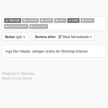
TREVOR
KLÄDER
SKOR
HATT
HÅR
ÖGON
TATUERINGAR
KLOCKOR
Sedan
Igår
Sortera efter:
Mest Nerladdade
Inga filer hittade, vänligen ändra din filtrerings kriterier.
Designed in Alderney
Made in Los Santos