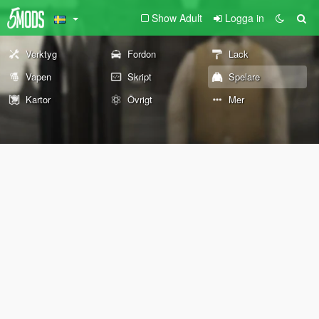
Show Adult
Logga in
Verktyg
Fordon
Lack
Vapen
Skript
Spelare
Kartor
Övrigt
Mer