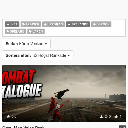
.NET
TRAINER
UPPDRAG
SPELANDE
FORDON
SPELARE
VAPEN
Sedan
Förra Veckan
Sortera efter:
Högst Rankade
5.0
240
4
Omni-Man Voice Pack
1.0