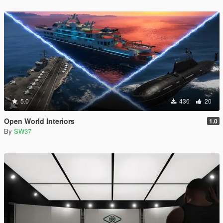
5.0
436
20
Open World Interiors
1.0
By
SW37