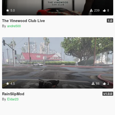
5.0
239
8
The Vinewood Club Live
1.0
By
andre500
4.5
66
3
RainSlipMod
v1.0.0
By
Eldar23