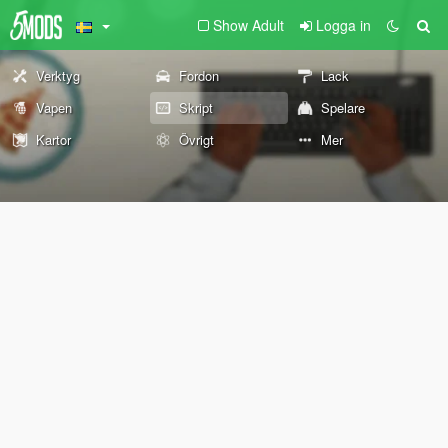
Show Adult
Logga in
Verktyg
Fordon
Lack
Vapen
Skript
Spelare
Kartor
Övrigt
Mer