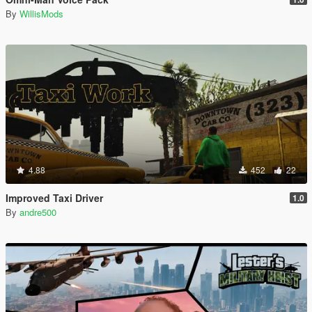
By
WillisMods
4.88
452
22
Improved Taxi Driver
1.0
By
andre500