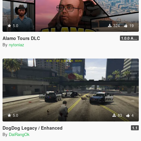
5.0
324
19
Alamo Tours DLC
1.0.0 Alpha
By
nytoniaz
5.0
83
4
DogDog Legacy / Enhanced
1.1
By
DaiRangOk