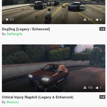
5.0
111
4
DogDog [Legacy / Enhanced]
1.0
By
DaiRangOk
153
1
Critical Injury Ragdoll (Legacy & Enhanced)
1.0
By
Brianzzz