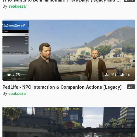
By
seaksezar
4.75
191
14
PedLife - NPC Interaction & Companion Actions [Legacy]
4.0
By
seaksezar