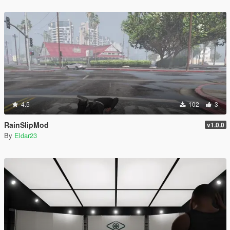
4.5
102
3
RainSlipMod
v1.0.0
By
Eldar23