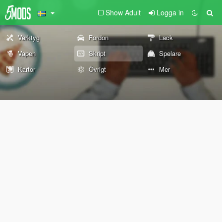
Show Adult
Logga in
Verktyg
Fordon
Lack
Vapen
Skript
Spelare
Kartor
Övrigt
Mer