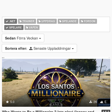
.NET
TRAINER
UPPDRAG
SPELANDE
FORDON
SPELARE
VAPEN
Sedan
Förra Veckan
Sortera efter:
Senaste Uppladdningar
5.0
26
6
Who Wants to Be a Millionaire ? lets play! (legacy and enhanced)
4.5.2