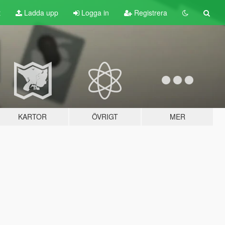
t
Ladda upp
Logga in
Registrera
KARTOR
ÖVRIGT
MER