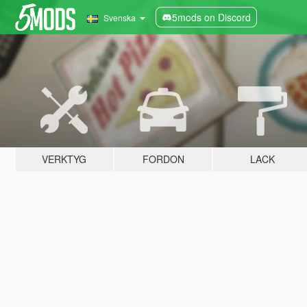
5mods on Discord
Svenska
VERKTYG
FORDON
LACK