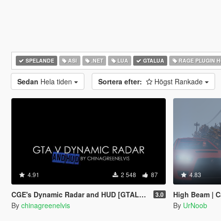
SPELANDE
ASI
.NET
LUA
GTALUA
RAGE PLUGIN 
Sedan
Hela tiden
Sortera efter:
Högst Rankade
4.91
2 548
87
4.83
CGE's Dynamic Radar and HUD [GTALua]
High Beam | C
3.0
By
chinagreenelvis
By
UrNoob