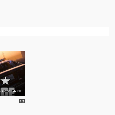
4 872
30
1.2