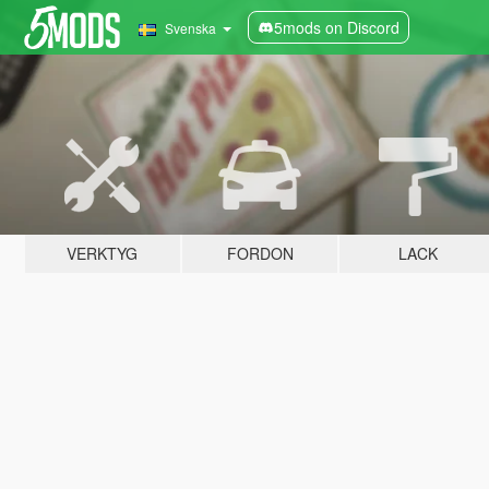
5mods on Discord
Svenska
VERKTYG
FORDON
LACK