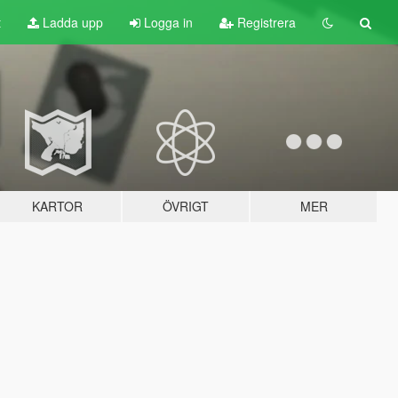
t
Ladda upp
Logga in
Registrera
KARTOR
ÖVRIGT
MER