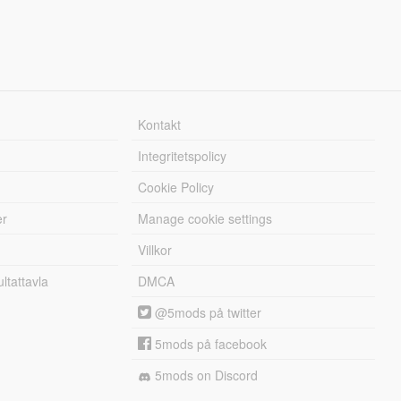
Kontakt
Integritetspolicy
Cookie Policy
er
Manage cookie settings
Villkor
tattavla
DMCA
@5mods på twitter
5mods på facebook
5mods on Discord