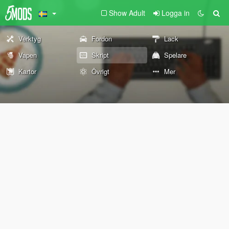
Show Adult
Logga in
Verktyg
Fordon
Lack
Vapen
Skript
Spelare
Kartor
Övrigt
Mer