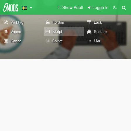
Show Adult
Logga in
Verktyg
Fordon
Lack
Vapen
Skript
Spelare
Kartor
Övrigt
Mer