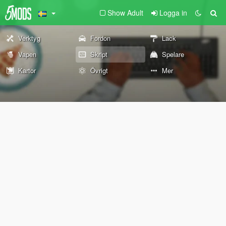
Show Adult
Logga in
Verktyg
Fordon
Lack
Vapen
Skript
Spelare
Kartor
Övrigt
Mer