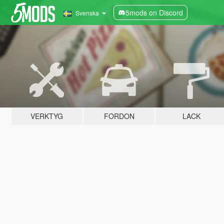
5mods on Discord
Svenska
VERKTYG
FORDON
LACK