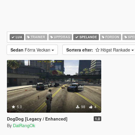
LUA
TRAINER
UPPDRAG
SPELANDE
FORDON
SPE
Sedan
Förra Veckan
Sortera efter:
Högst Rankade
5.0
98
4
DogDog [Legacy / Enhanced]
1.0
By
DaiRangOk