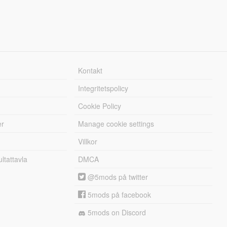
Kontakt
Integritetspolicy
Cookie Policy
er
Manage cookie settings
Villkor
tattavla
DMCA
@5mods på twitter
5mods på facebook
5mods on Discord