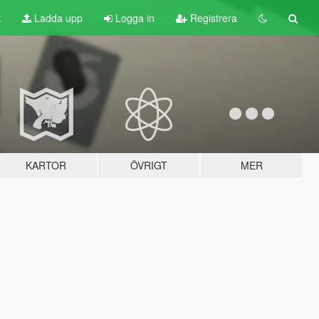
t
Ladda upp
Logga in
Registrera
KARTOR
ÖVRIGT
MER