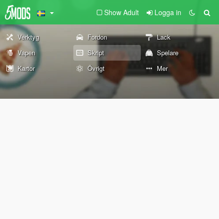
Show Adult
Logga in
Verktyg
Fordon
Lack
Vapen
Skript
Spelare
Kartor
Övrigt
Mer