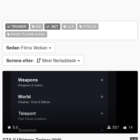
TRAINER
ASI
.NET
LUA
GTALUA
RAGE PLUGIN HOOK
Sedan
Förra Veckan
Sortera efter:
Mest Nerladdade
5.0
557
14
GTA V Ultimate Trainer 2026
1.0