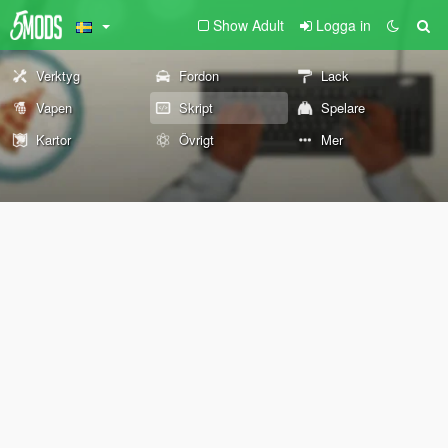
Show Adult
Logga in
Verktyg
Fordon
Lack
Vapen
Skript
Spelare
Kartor
Övrigt
Mer