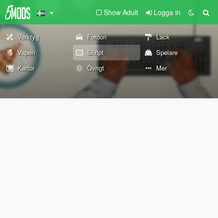
Show Adult
Logga in
Verktyg
Fordon
Lack
Vapen
Skript
Spelare
Kartor
Övrigt
Mer