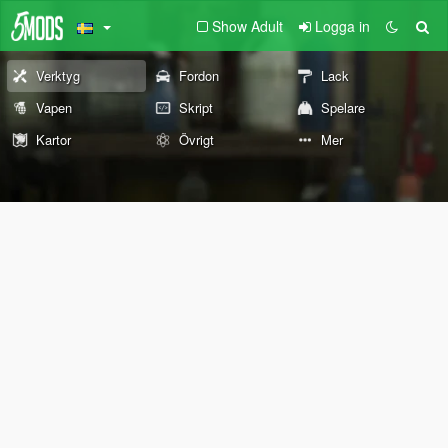
Show Adult
Logga in
Verktyg
Fordon
Lack
Vapen
Skript
Spelare
Kartor
Övrigt
Mer