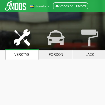
5mods on Discord
Svenska
VERKTYG
FORDON
LACK