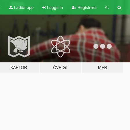
t
Ladda upp
Logga in
Registrera
KARTOR
ÖVRIGT
MER