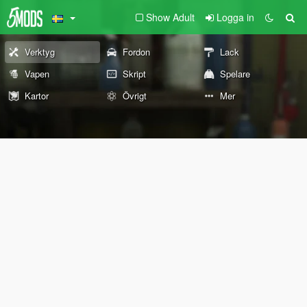
Show Adult
Logga in
Verktyg
Fordon
Lack
Vapen
Skript
Spelare
Kartor
Övrigt
Mer