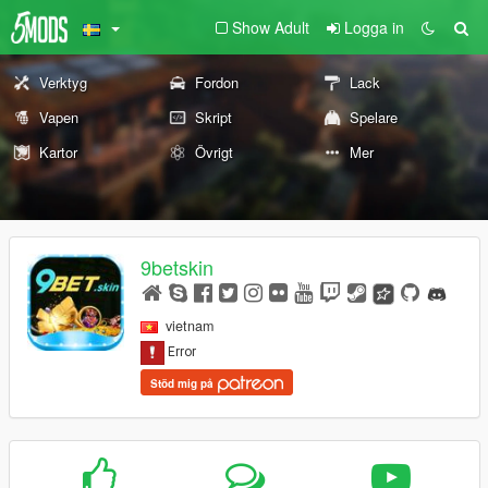
Show Adult
Logga in
Verktyg
Fordon
Lack
Vapen
Skript
Spelare
Kartor
Övrigt
Mer
9betskin
vietnam
Stöd mig på