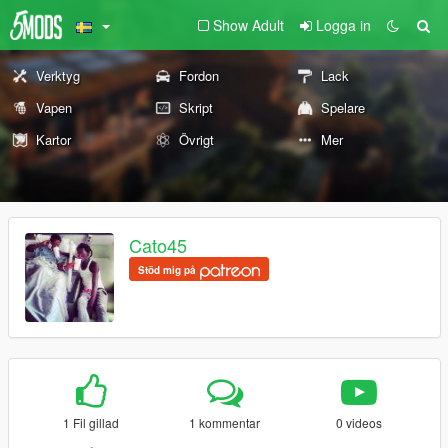
Show Adult
Logga in
Verktyg
Fordon
Lack
Vapen
Skript
Spelare
Kartor
Övrigt
Mer
Cato45
Stöd mig på
1 Fil gillad
1 kommentar
0 videos