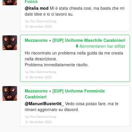
Fuoco
@italia mod
Mi è stata chiesta cosi, ma basta che mi
date idee e io ci lavoro su.
Visa Sammanhang
31 december 2020
Mezzanotte
»
[EUP] Uniforme Maschile Carabinieri
Kommentaren har stiftas
Ho riscontrato un problema nella guida da me creata
nella descrizione.
Problema immediatamente risolto.
Visa Sammanhang
31 december 2020
Mezzanotte
»
[EUP] Uniforme Femminile
Carabinieri
@ManuelBuster06_
Vedo cosa posso fare, ma te
rimani aggiornato su discord.
Visa Sammanhang
31 december 2020