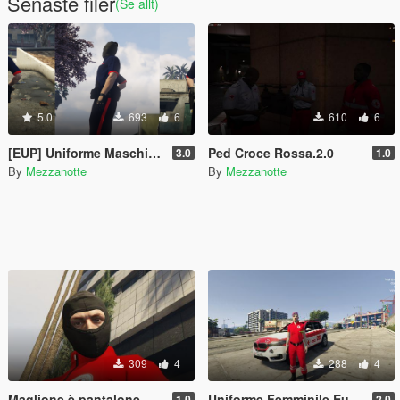
Senaste filer
(Se allt)
5.0
693
6
610
6
[EUP] Uniforme Maschile Carabinieri
Ped Croce Rossa.2.0
3.0
1.0
By
Mezzanotte
By
Mezzanotte
309
4
288
4
Maglione è pantalone Croce Rossa Italiana 1.0
Uniforme Femminile Eup Croce Rossa
1.0
2.0