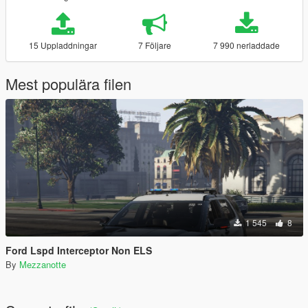
15 Uppladdningar
7 Följare
7 990 nerladdade
Mest populära filen
1 545
8
Ford Lspd Interceptor Non ELS
By
Mezzanotte