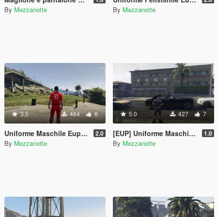
By
Mezzanotte
By
Mezzanotte
3.5
464
6
5.0
427
7
Uniforme Maschile Eup Croce Rossa
[EUP] Uniforme Maschile Vigili del Fuoco
2.0
1.0
By
Mezzanotte
By
Mezzanotte