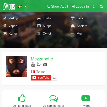
Show Adult
Logga in
Verktyg
Fordon
Lack
Vapen
Skript
Spelare
Kartor
Övrigt
Mer
Mezzanotte
Torino
29 filer gillade
23 kommentarer
1 video