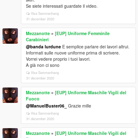
Se siete interessati guardate il video.
Visa Sammanhang
31 december 2020
Mezzanotte
»
[EUP] Uniforme Femminile
Carabinieri
@banda lurdune
E semplice parlare dei lavori altrui.
Informati sulle nuove uniforme prima di scrivere.
Vorrei vedere proprio i tuoi lavori.
A già non ci sono
Visa Sammanhang
31 december 2020
Mezzanotte
»
[EUP] Uniforme Maschile Vigili del
Fuoco
@ManuelBuster06_
Grazie mille
Visa Sammanhang
31 december 2020
Mezzanotte
»
[EUP] Uniforme Maschile Vigili del