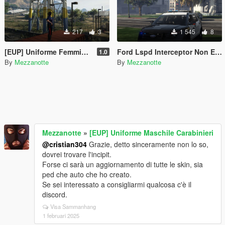
217
3
1 545
8
[EUP] Uniforme Femminile Carabinieri
Ford Lspd Interceptor Non ELS
1.0
By
Mezzanotte
By
Mezzanotte
Mezzanotte
»
[EUP] Uniforme Maschile Carabinieri
@cristian304
Grazie, detto sinceramente non lo so,
dovrei trovare l'incipit.
Forse ci sarà un aggiornamento di tutte le skin, sia
ped che auto che ho creato.
Se sei interessato a consigliarmi qualcosa c'è il
discord.
Visa Sammanhang
1 februari 2025