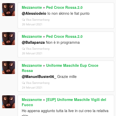
Mezzanotte
»
Ped Croce Rossa.2.0
@Alessiodeio
Io non skinno le fiat punto
Visa Sammanhang
26 februari 2021
Mezzanotte
»
Ped Croce Rossa.2.0
@Ballapanza
Non è in programma
Visa Sammanhang
26 februari 2021
Mezzanotte
»
Uniforme Maschile Eup Croce
Rossa
@ManuelBuster06_
Grazie mille
Visa Sammanhang
24 februari 2021
Mezzanotte
»
[EUP] Uniforme Maschile Vigili del
Fuoco
Ho appena aggiunto tutta la live in cui creo la relativa
skin.