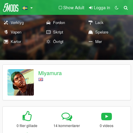
Show Adult
Logga in
Verktyg
Fordon
Lack
Vapen
Skript
Spelare
Kartor
Övrigt
Mer
Miyamura
0 filer gillade
14 kommentarer
0 videos