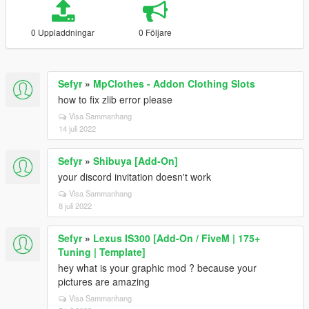
0 Uppladdningar
0 Följare
Sefyr
»
MpClothes - Addon Clothing Slots
how to fix zlib error please
Visa Sammanhang
14 juli 2022
Sefyr
»
Shibuya [Add-On]
your discord invitation doesn't work
Visa Sammanhang
8 juli 2022
Sefyr
»
Lexus IS300 [Add-On / FiveM | 175+
Tuning | Template]
hey what is your graphic mod ? because your
pictures are amazing
Visa Sammanhang