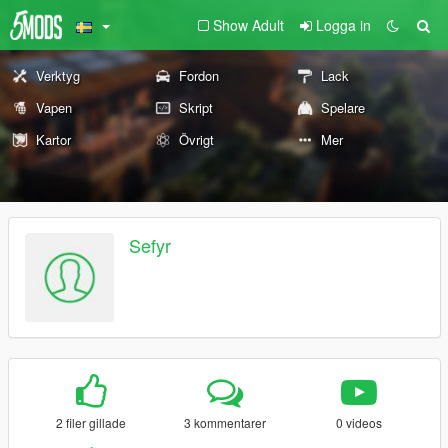
Show Adult
Logga in
Verktyg
Fordon
Lack
Vapen
Skript
Spelare
Kartor
Övrigt
Mer
Sefyr
2 filer gillade
3 kommentarer
0 videos