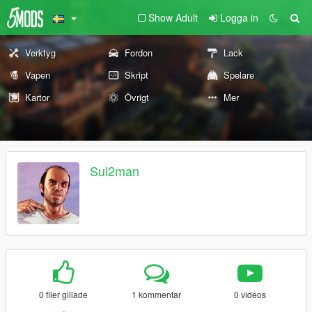
Show Adult
Logga in
Verktyg
Fordon
Lack
Vapen
Skript
Spelare
Kartor
Övrigt
Mer
Sul2man
0 filer gillade
1 kommentar
0 videos