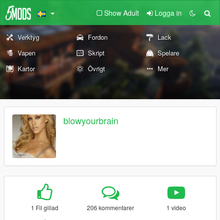
Show Adult
Logga in
Verktyg
Fordon
Lack
Vapen
Skript
Spelare
Kartor
Övrigt
Mer
blowyourbrain
1 Fil gillad
206 kommentarer
1 video