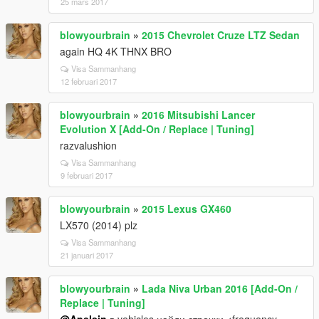
25 mars 2017
blowyourbrain
»
2015 Chevrolet Cruze LTZ Sedan
again HQ 4K THNX BRO
Visa Sammanhang
12 februari 2017
blowyourbrain
»
2016 Mitsubishi Lancer
Evolution X [Add-On / Replace | Tuning]
razvalushion
Visa Sammanhang
9 februari 2017
blowyourbrain
»
2015 Lexus GX460
LX570 (2014) plz
Visa Sammanhang
21 januari 2017
blowyourbrain
»
Lada Niva Urban 2016 [Add-On /
Replace | Tuning]