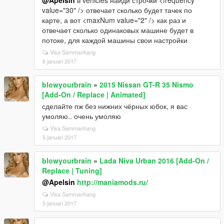
@Apelsin
в vehicles найди строчки <frequency
value="30" /> отвечает сколько будет тачек по
карте, а вот <maxNum value="2" /> как раз и
отвечает сколько одинаковых машине будет в
потоке, для каждой машины свои настройки
Visa Sammanhang
6 januari 2017
blowyourbrain
»
2015 Nissan GT-R 35 Nismo
[Add-On / Replace | Animated]
сделайте пж без нижних чёрных юбок, я вас
умоляю.. очень умоляю
Visa Sammanhang
5 januari 2017
blowyourbrain
»
Lada Niva Urban 2016 [Add-On /
Replace | Tuning]
@Apelsin
http://maniamods.ru/
Visa Sammanhang
5 januari 2017