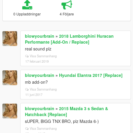
0 Uppladdningar
4 Följare
blowyourbrain
»
2018 Lamborghini Huracan
Performante [Add-On / Replace]
real sound plz
Visa Sammanhang
17 februari 2019
blowyourbrain
»
Hyundai Elantra 2017 [Replace]
mb add-on?
Visa Sammanhang
11 juni 2017
blowyourbrain
»
2015 Mazda 3 s Sedan &
Hatchback [Replace]
sUPER, BIGG TNX BRO, plz Mazda 6-)
Visa Sammanhang