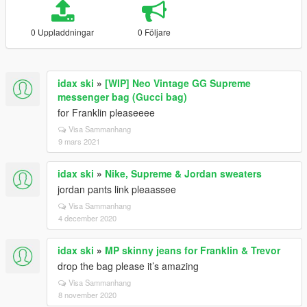
0 Uppladdningar
0 Följare
idax ski
»
[WIP] Neo Vintage GG Supreme
messenger bag (Gucci bag)
for Franklin pleaseeee
Visa Sammanhang
9 mars 2021
idax ski
»
Nike, Supreme & Jordan sweaters
jordan pants link pleaassee
Visa Sammanhang
4 december 2020
idax ski
»
MP skinny jeans for Franklin & Trevor
drop the bag please it’s amazing
Visa Sammanhang
8 november 2020