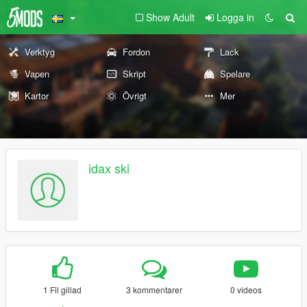
Show Adult
Logga in
Verktyg
Fordon
Lack
Vapen
Skript
Spelare
Kartor
Övrigt
Mer
idax ski
1 Fil gillad
3 kommentarer
0 videos