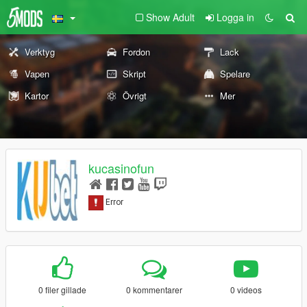
Show Adult
Logga in
Verktyg
Fordon
Lack
Vapen
Skript
Spelare
Kartor
Övrigt
Mer
kucasinofun
0 filer gillade
0 kommentarer
0 videos