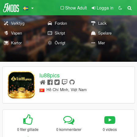
Show Adult
Logga in
Verktyg
Fordon
Lack
Vapen
Skript
Spelare
Kartor
Övrigt
Mer
lu88pics
Hồ Chí Minh, Việt Nam
0 filer gillade
0 kommentarer
0 videos