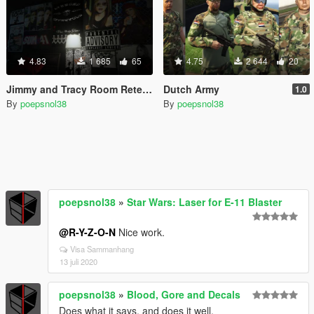
4.83
1 685
65
4.75
2 644
20
Jimmy and Tracy Room Retexture
Dutch Army
1.0
By
poepsnol38
By
poepsnol38
poepsnol38
»
Star Wars: Laser for E-11 Blaster
@R-Y-Z-O-N
Nice work.
Visa Sammanhang
13 juli 2020
poepsnol38
»
Blood, Gore and Decals
Does what it says, and does it well.