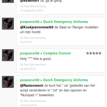
@BEModsV
Ja, ga je gang.
Visa Sammanhang
16 september 2018
poepsnol38
»
Dutch Emergency Uniforms
@Koekjestrommel95
de Swat en Ranger modellen
uit mijn hoofd.
Visa Sammanhang
3 juli 2018
poepsnol38
»
Complex Control
Holy **** this is good.
Visa Sammanhang
26 april 2018
poepsnol38
»
Dutch Emergency Uniforms
@Ramonsterrr
Je kunt het ".cs" gedeelte van het
script veranderen in ".txt" en dan openen en
"Numpad 1" bewerken.
Visa Sammanhang
5 januari 2018