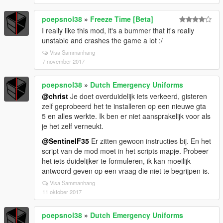
poepsnol38
»
Freeze Time [Beta]
I really like this mod, it's a bummer that it's really
unstable and crashes the game a lot :/
Visa Sammanhang
7 november 2017
poepsnol38
»
Dutch Emergency Uniforms
@christ
Je doet overduidelijk iets verkeerd, gisteren
zelf geprobeerd het te installeren op een nieuwe gta
5 en alles werkte. Ik ben er niet aansprakelijk voor als
je het zelf verneukt.
@SentinelF35
Er zitten gewoon instructies bij. En het
script van de mod moet in het scripts mapje. Probeer
het iets duidelijker te formuleren, ik kan moeilijk
antwoord geven op een vraag die niet te begrijpen is.
Visa Sammanhang
11 oktober 2017
poepsnol38
»
Dutch Emergency Uniforms