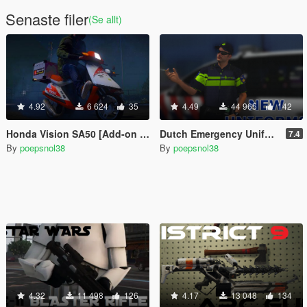
Senaste filer
(Se allt)
4.92
6 624
35
4.49
44 965
142
Honda Vision SA50 [Add-on | Tuning | Livery]
Dutch Emergency Uniforms
7.4
By
poepsnol38
By
poepsnol38
4.32
11 498
126
4.17
13 048
134