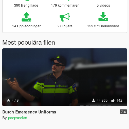
390 filer gillade
179 kommentarer
5 videos
14 Uppladdningar
53 Följare
129 271 nerladdade
Mest populära filen
4.49
44 965
142
Dutch Emergency Uniforms
7.4
By
poepsnol38