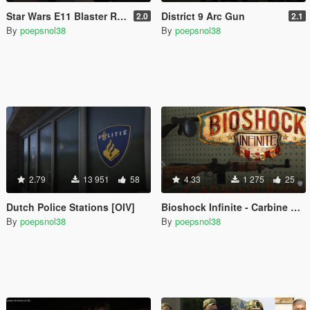
Star Wars E11 Blaster Rifle
District 9 Arc Gun
2.0
2.1
By
poepsnol38
By
poepsnol38
2.79
13 951
58
4.33
1 275
25
Dutch Police Stations [OIV]
Bioshock Infinite - Carbine Rifle
By
poepsnol38
By
poepsnol38