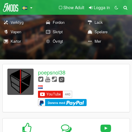
Show Adult
Logga in
Verktyg
Fordon
Lack
Vapen
Skript
Spelare
Kartor
Övrigt
Mer
poepsnol38
Donera med