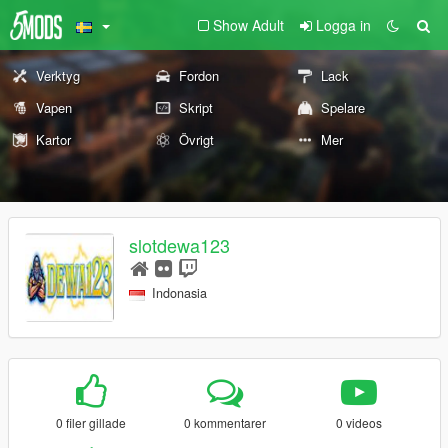
Show Adult
Logga in
Verktyg
Fordon
Lack
Vapen
Skript
Spelare
Kartor
Övrigt
Mer
slotdewa123
Indonasia
0 filer gillade
0 kommentarer
0 videos