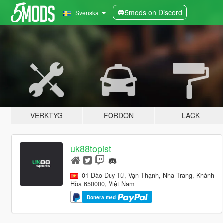
5mods on Discord
Svenska
VERKTYG
FORDON
LACK
uk88topist
01 Đào Duy Từ, Vạn Thạnh, Nha Trang, Khánh
Hòa 650000, Việt Nam
Donera med