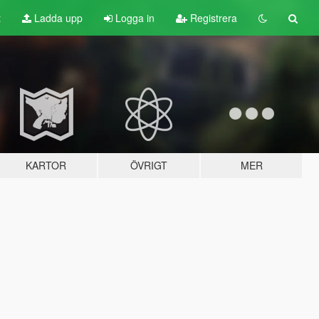
t
Ladda upp
Logga in
Registrera
KARTOR
ÖVRIGT
MER