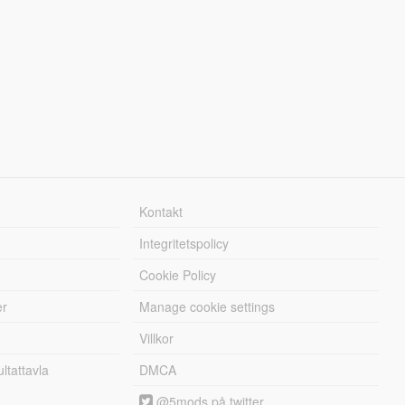
Kontakt
Integritetspolicy
Cookie Policy
er
Manage cookie settings
Villkor
tattavla
DMCA
@5mods på twitter